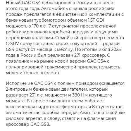
Новый GAC GS4 дебютировал в России в апреле
этого года года. Автомобиль с начала российских
продаж предлагался в единственной комплектации с
бензиновым турбомотором объемом 1,5T GDI
мощностью 170 л.с., 7-ступенчатой преселективной
роботизированной коробкой передач и ведущими
передними колесами. Семейный кроссовер сегмента
С-SUV сразу же нашел своих покупателей. Продажи
GS4 растут от месяца к месяцу. По итогам июля 2025
года в России был реализован 271 кроссовер. С
появлением на рынке новой версии GAC GS4 с
полноприводной трансмиссией привлекательность
модели только вырастет.
Исполнение GAC GS4 с полным приводом оснащается
2-литровым бензиновым двигателем, который
развивает 231 л.с. мощности и 380 Нм крутящего
момента. В паре с этим двигателем работает
классическая гидротрансформаторная 8-ступенчатая
автоматическая коробка передач Aisin. Точно такой же
силовой агрегат, к слову, ставят и на флагманский
кроссовер GAC GS8.