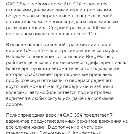
GAC GS4 с турбомотором 2.0T GDI отличается
отличными динамическими характеристиками,
безупречной избирательностью переключений
автоматической коробки передач и экономичным
расходом топлива. Средний расход на 100 км в
смешанном цикле составляет всего 9,2 л.
В основе полноприводной трансмиссии новой
версии GAC GS4 — электрогидравлическая муфта
Haldex 6-го поколения от компании BorgWarner,
работающая в качестве межосевого дифференциала.
Благодаря функции автоматического подключения,
которая срабатывает при первых же признаках
пробуксовки, и оптимально перераспределяет
крутящий момент между передними и задними
колесами, автомобиль остается под контролем
водителя в любых ситуациях, даже на скользкой
дороге.
Полноприводная версия GAC GS4 предлагает 7
вариантов предустановленных режимов движения на
все случаи жизни. В дополнение к четырем
стандартным – Экономичный, Комфортный,