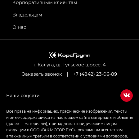
GT, Джи Эль — GL
Корпоративным клиентам
GS4 — Джи Эс 4 (GS4) в комплектациях Джи Би
Владельцам
Передний привод — GB 2WD, Джи Би Полный
привод — GB AWD, Джи Эль Полный привод —
О нас
GL AWD
M8 — Эм 8 (M8) в комплектациях Джи Эль — GL,
Джи Ти — GT, Джи Икс — GX,
Джи Икс ПРЕМИУМ — GX PREMIUM, ЛАУНЖ —
LOUNGE
г. Калуга, ш. Тульское шоссе, 4
Заказать звонок
|
+7 (4842) 23-06-89
Empow — Эмпау (Empow) в комплектации
Джи Эс — GS, Джи Эль с элементы экстерьера
в спортивном стиле — GL
(S-Style)
Все права на информацию, графические изображения, тексты
и иные содержащиеся на настоящем сайте материалы и объекты
(далее — материалы), принадлежат юридическим лицам,
входящим в ООО «ГАК МОТОР РУС», рекламным агентствам,
а также иным третьим в соответствии с условиями договоров,