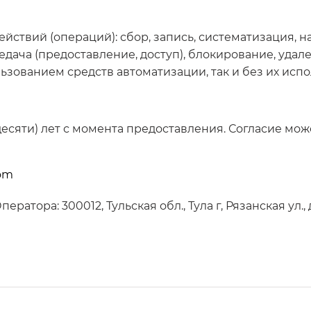
йствий (операций): сбор, запись, систематизация, н
едача (предоставление, доступ), блокирование, уда
ьзованием средств автоматизации, так и без их исп
(десяти) лет с момента предоставления. Согласие мо
com
ора: 300012, Тульская обл., Тула г, Рязанская ул., до