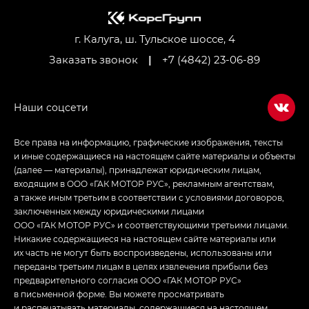
Джи Ти — GT, Джи Икс — GX,
Джи Икс ПРЕМИУМ — GX PREMIUM, ЛАУНЖ —
LOUNGE
г. Калуга, ш. Тульское шоссе, 4
Заказать звонок
|
+7 (4842) 23-06-89
Empow — Эмпау (Empow) в комплектации
Джи Эс — GS, Джи Эль с элементы экстерьера
в спортивном стиле — GL
(S-Style)
Все права на информацию, графические изображения, тексты
и иные содержащиеся на настоящем сайте материалы и объекты
(далее — материалы), принадлежат юридическим лицам,
входящим в ООО «ГАК МОТОР РУС», рекламным агентствам,
а также иным третьим в соответствии с условиями договоров,
заключенных между юридическими лицами
ООО «ГАК МОТОР РУС» и соответствующими третьими лицами.
Никакие содержащиеся на настоящем сайте материалы или
их часть не могут быть воспроизведены, использованы или
переданы третьим лицам в целях извлечения прибыли без
предварительного согласия ООО «ГАК МОТОР РУС»
в письменной форме. Вы можете просматривать
и распечатывать материалы, содержащиеся на настоящем