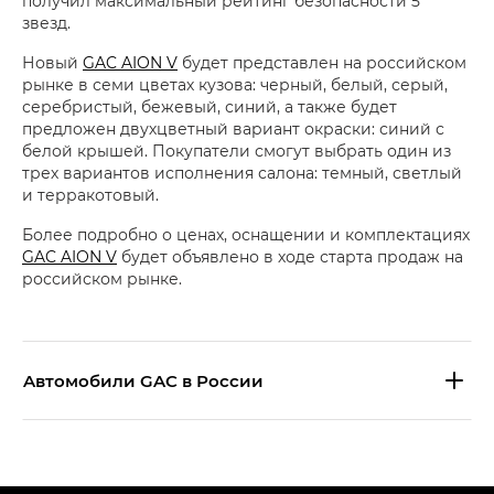
получил максимальный рейтинг безопасности 5
звезд.
Новый
GAC AION V
будет представлен на российском
рынке в семи цветах кузова: черный, белый, серый,
серебристый, бежевый, синий, а также будет
предложен двухцветный вариант окраски: синий с
белой крышей. Покупатели смогут выбрать один из
трех вариантов исполнения салона: темный, светлый
и терракотовый.
Более подробно о ценах, оснащении и комплектациях
GAC AION V
будет объявлено в ходе старта продаж на
российском рынке.
Aвтомобили GAC в России
S9 — Эс 9 (S9) в комплектации
Эс Икс ПРЕМИУМ — SX PREMIUM