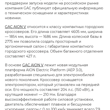
преддверии запуска модели на российском рынке
компания GAC публикует официальную информацию
о техническом оснащении и характеристиках
новинки.
GAC AION V
относится к классу компактных городских
кроссоверов. Его длина составляет 4605 мм, ширина
— 1854 мм, высота — 1686 мм. Длина колесной базы в
2775 мм позволила создать просторный и
эргономичный салон с габаритами компактного
городского кроссовера. Объем багажного отделения
составляет 427 л.
В основе
GAC AION V
лежит новая модульная
платформа AION Electric Platform (AEP 3.0),
разработанная специально для электромобилей
нового поколения. Кроссовер оснащается
электромотором, который установлен на передней
оси. Его мощность составляет 204 л.с. (150 кВт), а
крутящий момент — 210 Нм. Благодаря
высокоэффективной работе силовой установки,
двигатель обеспечивает плавное и бесшумное
ускорение: разгон с 0 до 100 км/ч занимает всего 7,9