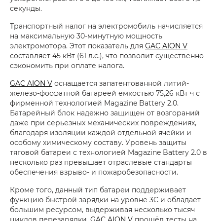
секунды.
Транспортный налог на электромобиль начисляется
на максимальную 30-минутную мощность
электромотора. Этот показатель для
GAC AION V
составляет 45 кВт (61 л.с.), что позволит существенно
сэкономить при оплате налога.
GAC AION V
оснащается запатентованной литий-
железо-фосфатной батареей емкостью 75,26 кВт ч с
фирменной технологией Magazine Battery 2.0.
Батарейный блок надежно защищен от возгораний
даже при серьезных механических повреждениях,
благодаря изоляции каждой отдельной ячейки и
особому химическому составу. Уровень защиты
тяговой батареи с технологией Magazine Battery 2.0 в
несколько раз превышает отраслевые стандарты
обеспечения взрыво- и пожаробезопасности.
Кроме того, данный тип батареи поддерживает
функцию быстрой зарядки на уровне 3C и обладает
большим ресурсом, выдерживая несколько тысяч
циклов перезарядки.
GAC AION V
прошёл тесты на