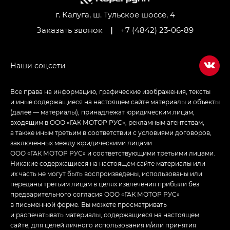
Джи Икс ПРЕМИУМ — GX PREMIUM, ЛАУНЖ —
LOUNGE
г. Калуга, ш. Тульское шоссе, 4
Заказать звонок
|
+7 (4842) 23-06-89
Empow — Эмпау (Empow) в комплектации
Джи Эс — GS, Джи Эль с элементы экстерьера
в спортивном стиле — GL
(S-Style)
Все права на информацию, графические изображения, тексты
и иные содержащиеся на настоящем сайте материалы и объекты
(далее — материалы), принадлежат юридическим лицам,
входящим в ООО «ГАК МОТОР РУС», рекламным агентствам,
а также иным третьим в соответствии с условиями договоров,
заключенных между юридическими лицами
ООО «ГАК МОТОР РУС» и соответствующими третьими лицами.
Никакие содержащиеся на настоящем сайте материалы или
их часть не могут быть воспроизведены, использованы или
переданы третьим лицам в целях извлечения прибыли без
предварительного согласия ООО «ГАК МОТОР РУС»
в письменной форме. Вы можете просматривать
и распечатывать материалы, содержащиеся на настоящем
сайте, для целей личного использования и/или принятия