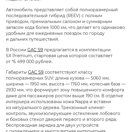
Автомобиль представляет собой полноразмерный
последовательный гибрид (REEV) с полным
приводом, премиальным салоном и суммарным
запасом хода более 1000 км, что делает его одинаково
удобным для ежедневных поездок по городу
и дальних путешествий.
В России
GAC S9
предлагается в комплектации
SX Premium, стартовая цена которой составляет
от *6 499 000 рублей.
Габариты
GAC S9
соответствуют классу
полноразмерных SUV: длина кузова — 5060 мм,
ширина — 1950 мм, высота — 1760 мм, колесная база —
2930 мм, что формирует зону повышенного комфорта
даже для пассажиров ростом выше 190 см. В отделке
интерьера использованы кожа Nappa и вставки
из натурального дерева. Трехзонный климат-
контроль, звукоизолирующее остекление лобового
и боковых стекол дверей первого и второго ряда,
беспроводная зарядка для двух устройств
с охлаждением и многоцветная интерьерная