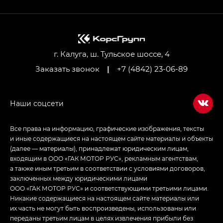
GL AWD
M8 — Эм 8 (M8) в комплектациях Джи Эль — GL,
Джи Ти — GT, Джи Икс — GX,
Джи Икс ПРЕМИУМ — GX PREMIUM, ЛАУНЖ —
LOUNGE
г. Калуга, ш. Тульское шоссе, 4
Заказать звонок
|
+7 (4842) 23-06-89
Empow — Эмпау (Empow) в комплектации
Джи Эс — GS, Джи Эль с элементы экстерьера
в спортивном стиле — GL
(S-Style)
Все права на информацию, графические изображения, тексты
и иные содержащиеся на настоящем сайте материалы и объекты
(далее — материалы), принадлежат юридическим лицам,
входящим в ООО «ГАК МОТОР РУС», рекламным агентствам,
а также иным третьим в соответствии с условиями договоров,
заключенных между юридическими лицами
ООО «ГАК МОТОР РУС» и соответствующими третьими лицами.
Никакие содержащиеся на настоящем сайте материалы или
их часть не могут быть воспроизведены, использованы или
переданы третьим лицам в целях извлечения прибыли без