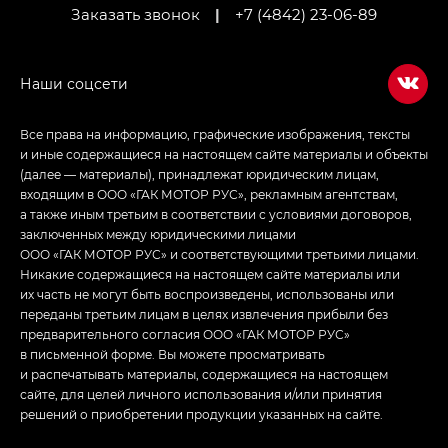
Заказать звонок
|
+7 (4842) 23-06-89
Empow — Эмпау (Empow) в комплектации
Джи Эс — GS, Джи Эль с элементы экстерьера
в спортивном стиле — GL
(S-Style)
Все права на информацию, графические изображения, тексты
и иные содержащиеся на настоящем сайте материалы и объекты
(далее — материалы), принадлежат юридическим лицам,
входящим в ООО «ГАК МОТОР РУС», рекламным агентствам,
а также иным третьим в соответствии с условиями договоров,
заключенных между юридическими лицами
ООО «ГАК МОТОР РУС» и соответствующими третьими лицами.
Никакие содержащиеся на настоящем сайте материалы или
их часть не могут быть воспроизведены, использованы или
переданы третьим лицам в целях извлечения прибыли без
предварительного согласия ООО «ГАК МОТОР РУС»
в письменной форме. Вы можете просматривать
и распечатывать материалы, содержащиеся на настоящем
сайте, для целей личного использования и/или принятия
решений о приобретении продукции указанных на сайте.