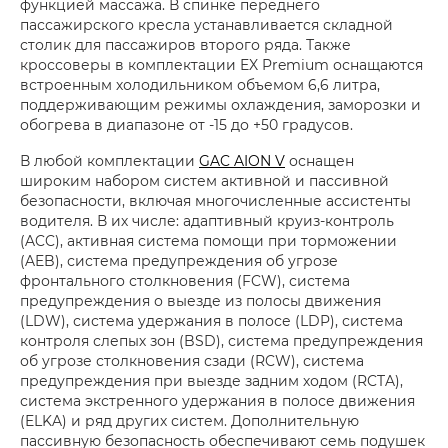
функцией массажа. В спинке переднего
пассажирского кресла устанавливается складной
столик для пассажиров второго ряда. Также
кроссоверы в комплектации EX Premium оснащаются
встроенным холодильником объемом 6,6 литра,
поддерживающим режимы охлаждения, заморозки и
обогрева в диапазоне от -15 до +50 градусов.
В любой комплектации
GAC AION V
оснащен
широким набором систем активной и пассивной
безопасности, включая многочисленные ассистенты
водителя. В их числе: адаптивный круиз-контроль
(ACC), активная система помощи при торможении
(AEB), система предупреждения об угрозе
фронтального столкновения (FCW), система
предупреждения о выезде из полосы движения
(LDW), система удержания в полосе (LDP), система
контроля слепых зон (BSD), система предупреждения
об угрозе столкновения сзади (RCW), система
предупреждения при выезде задним ходом (RCTA),
система экстренного удержания в полосе движения
(ELKA) и ряд других систем. Дополнительную
пассивную безопасность обеспечивают семь подушек