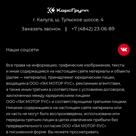
M8 — Эм 8 (M8) в комплектациях Джи Эль — GL,
Джи Ти — GT, Джи Икс — GX,
Джи Икс ПРЕМИУМ — GX PREMIUM, ЛАУНЖ —
LOUNGE
г. Калуга, ш. Тульское шоссе, 4
Заказать звонок
|
+7 (4842) 23-06-89
Empow — Эмпау (Empow) в комплектации
Джи Эс — GS, Джи Эль с элементы экстерьера
в спортивном стиле — GL
(S-Style)
Все права на информацию, графические изображения, тексты
и иные содержащиеся на настоящем сайте материалы и объекты
(далее — материалы), принадлежат юридическим лицам,
входящим в ООО «ГАК МОТОР РУС», рекламным агентствам,
а также иным третьим в соответствии с условиями договоров,
заключенных между юридическими лицами
ООО «ГАК МОТОР РУС» и соответствующими третьими лицами.
Никакие содержащиеся на настоящем сайте материалы или
их часть не могут быть воспроизведены, использованы или
переданы третьим лицам в целях извлечения прибыли без
предварительного согласия ООО «ГАК МОТОР РУС»
в письменной форме. Вы можете просматривать