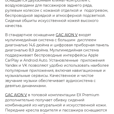
оснащается двухзонным климат-контролем с
воздуховодами для пассажиров заднего ряда,
рулевым колесом с кожаной отделкой и подогревом,
беспроводной зарядкой и атмосферной подсветкой.
Сиденья обшиты искусственной кожей высокого
качества.
В стандартное оснащение
GAC AION V
входят
мультимедийная система с большим дисплеем
диагональю 14,6 дюйма и цифровая приборная панель
диагональю 8,9 дюйма. Мультимедийная система
поддерживает беспроводные интерфейсы Apple
CarPlay и Android Auto. Установленные приложения
Yandex и VK позволяют удобно использовать наиболее
популярные приложения, включая навигационные и
музыкальные сервисы. Качественное и чистое
звучание музыки обеспечивает аудиосистема с
девятью динамиками.
GAC AION V
в топовой комплектации EX Premium
дополнительно получает обивку сидений
комбинацией из натуральной и искусственной кожи.
Передние кресла водителя и пассажира оснащаются