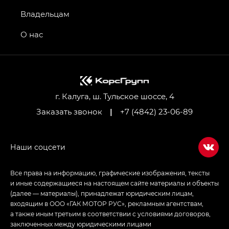
GS4 — Джи Эс 4 (GS4) в комплектациях Джи Би
Владельцам
Передний привод — GB 2WD, Джи Би Полный
привод — GB AWD, Джи Эль Полный привод —
О нас
GL AWD
M8 — Эм 8 (M8) в комплектациях Джи Эль — GL,
Джи Ти — GT, Джи Икс — GX,
Джи Икс ПРЕМИУМ — GX PREMIUM, ЛАУНЖ —
LOUNGE
г. Калуга, ш. Тульское шоссе, 4
Заказать звонок
|
+7 (4842) 23-06-89
Empow — Эмпау (Empow) в комплектации
Джи Эс — GS, Джи Эль с элементы экстерьера
в спортивном стиле — GL
(S-Style)
Все права на информацию, графические изображения, тексты
и иные содержащиеся на настоящем сайте материалы и объекты
(далее — материалы), принадлежат юридическим лицам,
входящим в ООО «ГАК МОТОР РУС», рекламным агентствам,
а также иным третьим в соответствии с условиями договоров,
заключенных между юридическими лицами