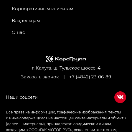
Джи Икс ПРЕМИУМ — GX PREMIUM, Джи Эти —
GT, Джи Эль — GL
Корпоративным клиентам
GS4 — Джи Эс 4 (GS4) в комплектациях Джи Би
Владельцам
Передний привод — GB 2WD, Джи Би Полный
привод — GB AWD, Джи Эль Полный привод —
О нас
GL AWD
M8 — Эм 8 (M8) в комплектациях Джи Эль — GL,
Джи Ти — GT, Джи Икс — GX,
Джи Икс ПРЕМИУМ — GX PREMIUM, ЛАУНЖ —
LOUNGE
г. Калуга, ш. Тульское шоссе, 4
Заказать звонок
|
+7 (4842) 23-06-89
Empow — Эмпау (Empow) в комплектации
Джи Эс — GS, Джи Эль с элементы экстерьера
в спортивном стиле — GL
(S-Style)
Все права на информацию, графические изображения, тексты
и иные содержащиеся на настоящем сайте материалы и объекты
(далее — материалы), принадлежат юридическим лицам,
входящим в ООО «ГАК МОТОР РУС», рекламным агентствам,