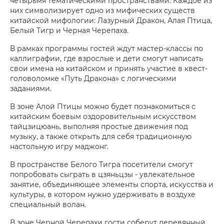
четырьмя тематическими пространствами. Каждое из
них символизирует одно из мифических существ
китайской мифологии: Лазурный Дракон, Алая Птица,
Белый Тигр и Черная Черепаха.
В рамках программы гостей ждут мастер-классы по
каллиграфии, где взрослые и дети смогут написать
свои имена на китайском и принять участие в квест-
головоломке «Путь Дракона» с логическими
заданиями.
В зоне Алой Птицы можно будет познакомиться с
китайским боевым оздоровительным искусством
тайцзицюань, выполняя простые движения под
музыку, а также открыть для себя традиционную
настольную игру маджонг.
В пространстве Белого Тигра посетители смогут
попробовать сыграть в цзяньцзы - увлекательное
занятие, объединяющее элементы спорта, искусства и
культуры, в котором нужно удерживать в воздухе
специальный волан.
В зоне Черной Черепахи гости соберут деревянный