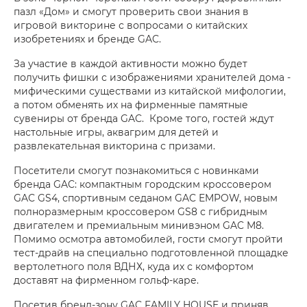
пазл «Дом» и смогут проверить свои знания в
игровой викторине с вопросами о китайских
изобретениях и бренде GAC.
За участие в каждой активности можно будет
получить фишки с изображениями хранителей дома -
мифическими существами из китайской мифологии,
а потом обменять их на фирменные памятные
сувениры от бренда GAC. Кроме того, гостей ждут
настольные игры, аквагрим для детей и
развлекательная викторина с призами.
Посетители смогут познакомиться с новинками
бренда GAC: компактным городским кроссовером
GAC GS4, спортивным седаном GAC EMPOW, новым
полноразмерным кроссовером GS8 с гибридным
двигателем и премиальным минивэном GAC M8.
Помимо осмотра автомобилей, гости смогут пройти
тест-драйв на специально подготовленной площадке
вертолетного поля ВДНХ, куда их с комфортом
доставят на фирменном гольф-каре.
Посетив бренд-зону GAC FAMILY HOUSE и приняв