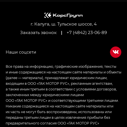
M8 — Эм 8 (M8) в комплектациях Джи Эль — GL,
Джи Ти — GT, Джи Икс — GX,
Джи Икс ПРЕМИУМ — GX PREMIUM, ЛАУНЖ —
LOUNGE
г. Калуга, ш. Тульское шоссе, 4
Заказать звонок
|
+7 (4842) 23-06-89
Empow — Эмпау (Empow) в комплектации
Джи Эс — GS, Джи Эль с элементы экстерьера
в спортивном стиле — GL
(S-Style)
Все права на информацию, графические изображения, тексты
и иные содержащиеся на настоящем сайте материалы и объекты
(далее — материалы), принадлежат юридическим лицам,
входящим в ООО «ГАК МОТОР РУС», рекламным агентствам,
а также иным третьим в соответствии с условиями договоров,
заключенных между юридическими лицами
ООО «ГАК МОТОР РУС» и соответствующими третьими лицами.
Никакие содержащиеся на настоящем сайте материалы или
их часть не могут быть воспроизведены, использованы или
переданы третьим лицам в целях извлечения прибыли без
предварительного согласия ООО «ГАК МОТОР РУС»