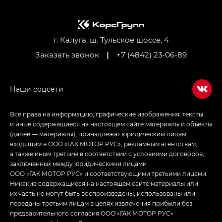
M8 — Эм 8 (M8) в комплектациях Джи Эль — GL,
Джи Ти — GT, Джи Икс — GX,
Джи Икс ПРЕМИУМ — GX PREMIUM, ЛАУНЖ —
LOUNGE
г. Калуга, ш. Тульское шоссе, 4
Заказать звонок
|
+7 (4842) 23-06-89
Empow — Эмпау (Empow) в комплектации
Джи Эс — GS, Джи Эль с элементы экстерьера
в спортивном стиле — GL
(S-Style)
Все права на информацию, графические изображения, тексты
и иные содержащиеся на настоящем сайте материалы и объекты
(далее — материалы), принадлежат юридическим лицам,
входящим в ООО «ГАК МОТОР РУС», рекламным агентствам,
а также иным третьим в соответствии с условиями договоров,
заключенных между юридическими лицами
ООО «ГАК МОТОР РУС» и соответствующими третьими лицами.
Никакие содержащиеся на настоящем сайте материалы или
их часть не могут быть воспроизведены, использованы или
переданы третьим лицам в целях извлечения прибыли без
предварительного согласия ООО «ГАК МОТОР РУС»