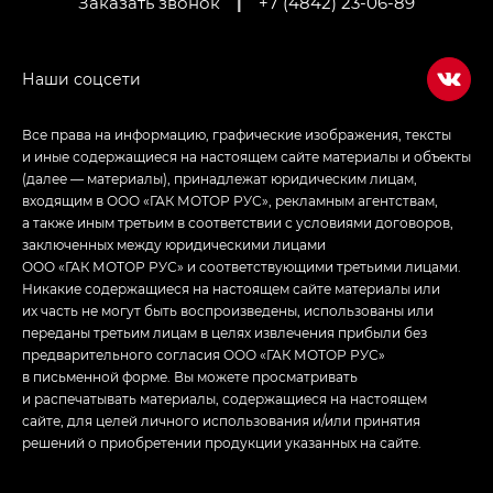
Заказать звонок
|
+7 (4842) 23-06-89
Empow — Эмпау (Empow) в комплектации
Джи Эс — GS, Джи Эль с элементы экстерьера
в спортивном стиле — GL
(S-Style)
Все права на информацию, графические изображения, тексты
и иные содержащиеся на настоящем сайте материалы и объекты
(далее — материалы), принадлежат юридическим лицам,
входящим в ООО «ГАК МОТОР РУС», рекламным агентствам,
а также иным третьим в соответствии с условиями договоров,
заключенных между юридическими лицами
ООО «ГАК МОТОР РУС» и соответствующими третьими лицами.
Никакие содержащиеся на настоящем сайте материалы или
их часть не могут быть воспроизведены, использованы или
переданы третьим лицам в целях извлечения прибыли без
предварительного согласия ООО «ГАК МОТОР РУС»
в письменной форме. Вы можете просматривать
и распечатывать материалы, содержащиеся на настоящем
сайте, для целей личного использования и/или принятия
решений о приобретении продукции указанных на сайте.