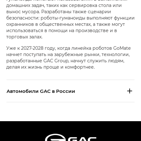
домашних задач, таких как сервировка стола или
вынос мусора. Разработаны также сценарии
безопасности: роботы-гуманоиды выполняют функции
охранников в общественных местах, а также могут
использоваться в помощи на производстве и в
торговых залах.
Уже к 2027-2028 году, когда линейка роботов GoMate
начнет поступать на зарубежные рынки, технологии,
разработанные GAC Group, начнут служить людям,
делая их жизнь проще и комфортнее.
Aвтомобили GAC в России
S9 — Эс 9 (S9) в комплектации
Эс Икс ПРЕМИУМ — SX PREMIUM
S7 — Эс 7 (S7) в комплектациях
Эс Икс ПРЕМИУМ — SX PREMIUM, Эс Тэ — ST